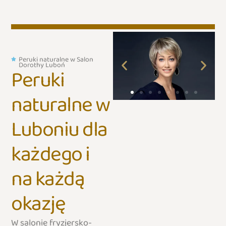
Peruki naturalne w Salon
Dorothy Luboń
Peruki
naturalne w
Luboniu dla
każdego i
na każdą
okazję
W salonie fryzjersko-